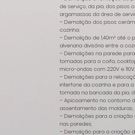
de serviço, da pia, dos pisos
argamassas da área de servi
– Demolição dos pisos cerâ
cozinha;
– Demolição de 1,40m² até o p
alvenaria divisória entre a coz
– Demolições na parede para
tomadas para a coifa, cooktop
micro-ondas com 220V e 110V
– Demolições para a relocaç
interfone da cozinha e para 
tomada na bancada da pia, d
– Apicoamento no contorno d
assentamento das molduras;
– Demolições para a criação
nas paredes;
– Demolição para a criação 