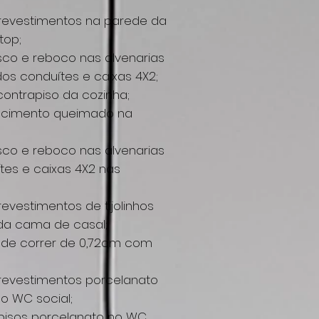
revestimentos na parede da
top;
sco e reboco nas alvenarias
s conduítes e caixas 4X2;
ontrapiso da cozinha;
o cimento queimado na
sco e reboco nas alvenarias
es e caixas 4X2 nas
vestimentos de tijolinhos
da cama de casal;
a de correr de 0,72cm com
revestimentos porcelanato
o WC social;
pisos porcelanato no WC