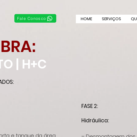
Fale Conosco
HOME
SERVIÇOS
QU
OBRA:
O | H+C
ADOS:
FASE 2:
Hidráulica
:
rta e tanque da área
– Desmontagem dos m