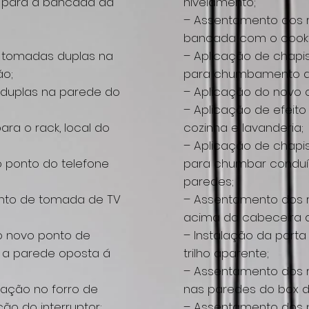
, para a bancada da
nivelamento;
– Assentamento dos 
bancada com o cook
e tomadas duplas na
– Aplicação de chapi
ão;
para chumbamento do
duplas na parede do
– Aplicação do novo c
– Aplicação de efeit
ra o rack, local do
cozinha e lavanderia;
– Aplicação de chapi
 ponto do telefone
para chumbar conduít
paredes;
nto de tomada de TV
– Assentamento dos re
acima da cabeceira 
o novo ponto de
– Instalação da port
a parede oposta á
trilho aparente;
– Assentamento dos 
nação no forro de
nas paredes do box d
ão do interruptor;
– Assentamento dos 