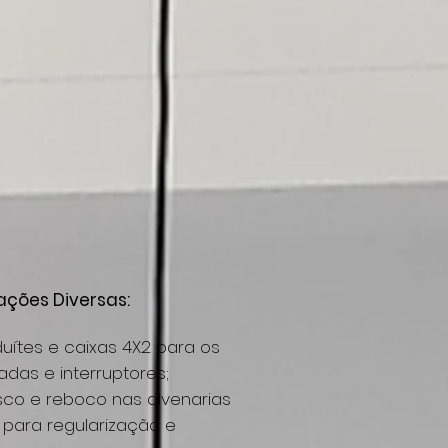
ações Diversas:
uítes e caixas 4X2 para os
das e interruptores;
sco e reboco nas alvenarias
para regularização e