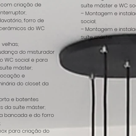
a com criação de
suíte máster e WC soc
interruptor;
– Montagem e instala
avatório, forro de
social;
s cerâmicos do WC
– Montagem e instala
suíte máster.
velhas;
udança do misturador
 WC social e para
uíte máster;
alocação e
inária do closet da
rta e batentes
os
da suíte máster;
a bancada e do forro
;
box para criação do