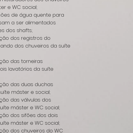
er e WC social;
ções de água quente para
ssam a ser alimentados
s dos shafts;
ção dos registros do
ndo dos chuveiros da suíte
ção das torneiras
 lavatórios da suíte
ação das duas duchas
uíte máster e social;
ção das válvulas dos
uíte máster e WC social;
ção dos sifões dos dois
uíte máster e WC social;
ação dos chuveiros do WC