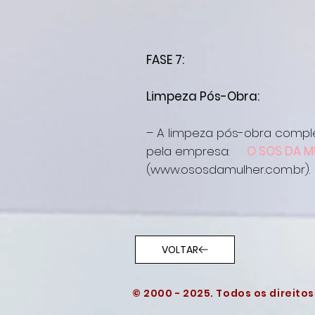
FASE 7:
Limpeza Pós-Obra:
– A limpeza pós-obra compl
pela empresa:
O SOS DA M
(www.ososdamulher.com.br)
.
VOLTAR
© 2000 - 2025. Todos os direito