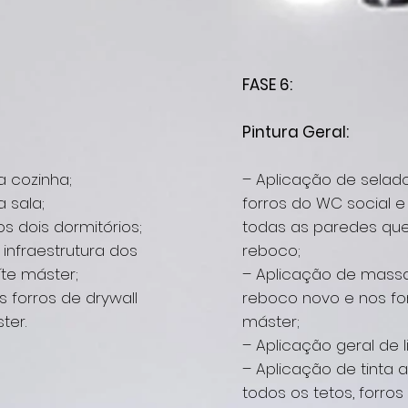
FASE 6:
Pintura Geral:
a cozinha;
– Aplicação de selado
 sala;
forros do WC social 
s dois dormitórios;
todas as paredes qu
infraestrutura dos
reboco;
íte máster;
– Aplicação de mass
 forros de drywall
reboco novo e nos fo
ter.
máster;
– Aplicação geral de li
– Aplicação de tinta 
todos os tetos, forro