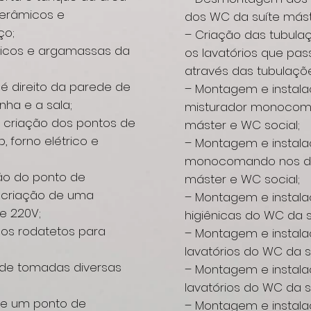
 cerâmicos e
dos WC da suíte mást
ço;
– Criação das tubula
micos e argamassas da
os lavatórios que pa
através das tubulaçõe
é direito da parede de
– Montagem e instala
inha e a sala;
misturador monocoma
 criação dos pontos de
máster e WC social;
, forno elétrico e
– Montagem e instala
;
monocomando nos dois
ão do ponto de
máster e WC social;
a criação de uma
– Montagem e instal
e 220V;
higiênicas do WC da s
os rodatetos para
– Montagem e instala
lavatórios do WC da s
 de tomadas diversas
– Montagem e instala
lavatórios do WC da s
de um ponto de
– Montagem e instal