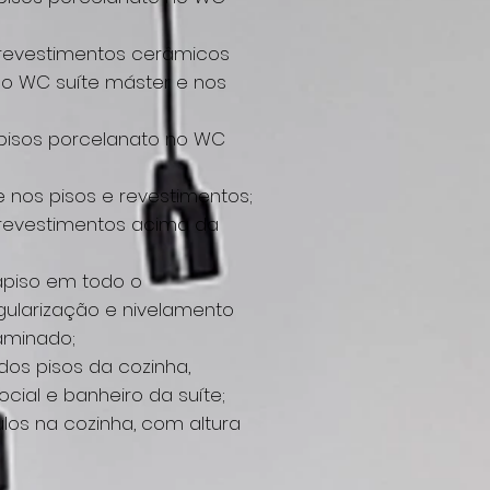
revestimentos cerâmicos
o WC suíte máster e nos
pisos porcelanato no WC
e nos pisos e revestimentos;
revestimentos acima da
apiso em todo o
ularização e nivelamento
aminado;
dos pisos da cozinha,
ocial e banheiro da suíte;
los na cozinha, com altura