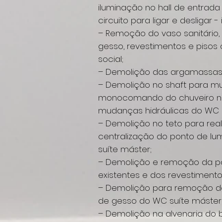
iluminação no hall de entrad
circuito para ligar e desligar - 
– Remoção do vaso sanitário, l
gesso, revestimentos e piso
social;
– Demolição das argamassas 
– Demolição no shaft para m
monocomando do chuveiro no
mudanças hidráulicas do WC s
– Demolição no teto para re
centralização do ponto de lum
suíte máster;
– Demolição e remoção da po
existentes e dos revestiment
– Demolição para remoção d
de gesso do WC suíte máster
– Demolição na alvenaria do 