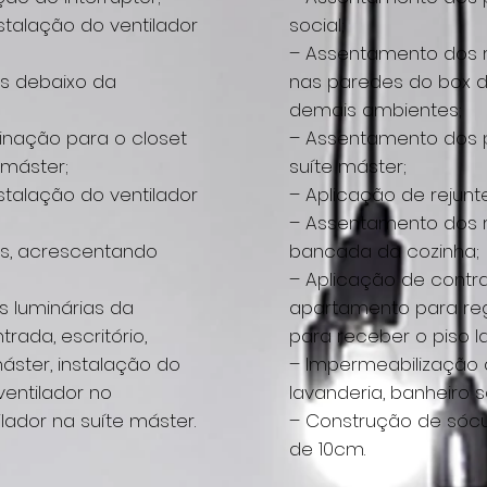
stalação do ventilador
social;
– Assentamento dos 
s debaixo da
nas paredes do box d
demais ambientes;
minação para o closet
– Assentamento dos 
 máster;
suíte máster;
stalação do ventilador
– Aplicação de rejunt
– Assentamento dos 
s, acrescentando
bancada da cozinha;
– Aplicação de contr
 luminárias da
apartamento para reg
trada, escritório,
para receber o piso l
máster, instalação do
– Impermeabilização 
ventilador no
lavanderia, banheiro s
ilador na suíte máster.
– Construção de sócu
de 10cm.