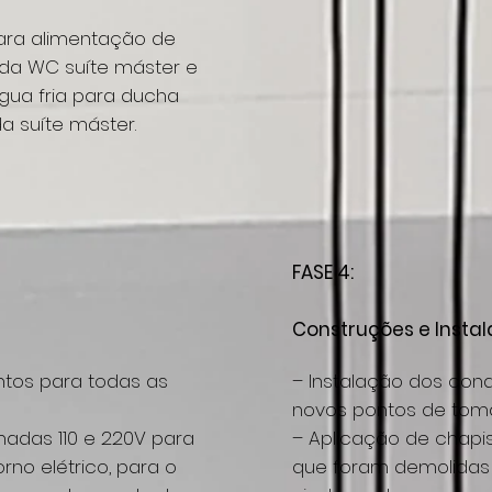
ara alimentação de
 da WC suíte máster e
gua fria para ducha
a suíte máster.
FASE 4:
Construções e Instal
ntos para todas as
– Instalação dos cond
novos pontos de toma
adas 110 e 220V para
– Aplicação de chapi
rno elétrico, para o
que foram demolidas 