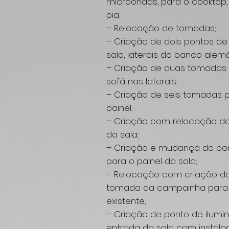
microondas, para o cooktop
pia;
– Relocação de tomadas;
– Criação de dois pontos d
sala, laterais do banco alem
– Criação de duas tomadas 
sofá nas laterais;
– Criação de seis tomadas pa
painel;
– Criação com relocação do
da sala;
– Criação e mudança do po
para o painel da sala;
– Relocação com criação d
tomada da campainha para 
existente;
– Criação de ponto de ilumi
entrada da sala com instalaç