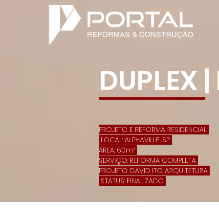
DUPLEX |
PROJETO E REFORMA RESIDENCIAL
LOCAL: ALPHAVILLE, SP.
ÁREA: 60m²
SERVIÇO: REFORMA COMPLETA
PROJETO: DAVID ITO ARQUITETURA
STATUS: FINALIZADO