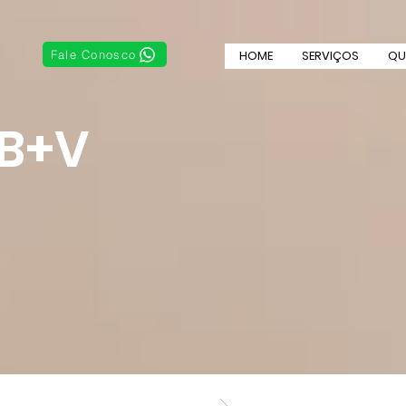
Fale Conosco
HOME
SERVIÇOS
QU
 B+V