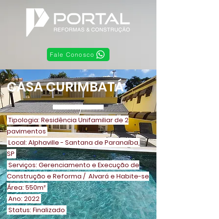
Fale Conosco
CASA CURIMBATÁ
Tipologia: Residência Unifamiliar de 2
pavimentos
Local: Alphaville - Santana de Paranaíba,
SP
Serviços: Gerenciamento e Execução de
Construção e Reforma / Alvará e Habite-se
Área: 550m²
Ano: 2022
Status: Finalizado