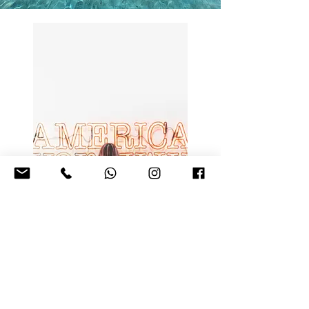
©
2000 - 2025
. Todos os direitos
reservados á Portal Reformas &
Construção Ltda.
Qualquer reprodução (total ou parcial) de qualquer
conteúdo divulgado neste site, sem a prévia